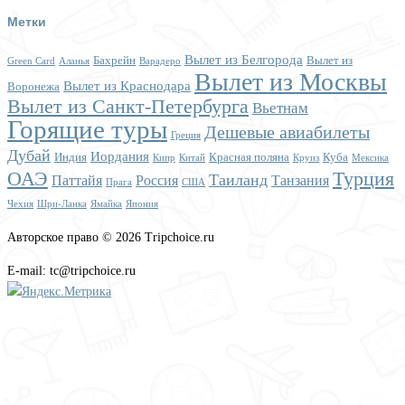
Метки
Вылет из Белгорода
Бахрейн
Вылет из
Green Card
Аланья
Варадеро
Вылет из Москвы
Вылет из Краснодара
Воронежа
Вылет из Санкт-Петербурга
Вьетнам
Горящие туры
Дешевые авиабилеты
Греция
Дубай
Иордания
Индия
Красная поляна
Куба
Кипр
Китай
Круиз
Мексика
ОАЭ
Турция
Таиланд
Паттайя
Россия
Танзания
Прага
США
Чехия
Шри-Ланка
Ямайка
Япония
Авторское право © 2026 Tripchoice.ru
E-mail: tc@tripchoice.ru