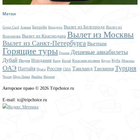
Метки
Вылет из Белгорода
Бахрейн
Вылет из
Green Card
Аланья
Варадеро
Вылет из Москвы
Вылет из Краснодара
Воронежа
Вылет из Санкт-Петербурга
Вьетнам
Горящие туры
Дешевые авиабилеты
Греция
Дубай
Иордания
Индия
Красная поляна
Куба
Кипр
Китай
Круиз
Мексика
ОАЭ
Турция
Таиланд
Паттайя
Россия
Танзания
Прага
США
Чехия
Шри-Ланка
Ямайка
Япония
Авторское право © 2026 Tripchoice.ru
E-mail: tc@tripchoice.ru