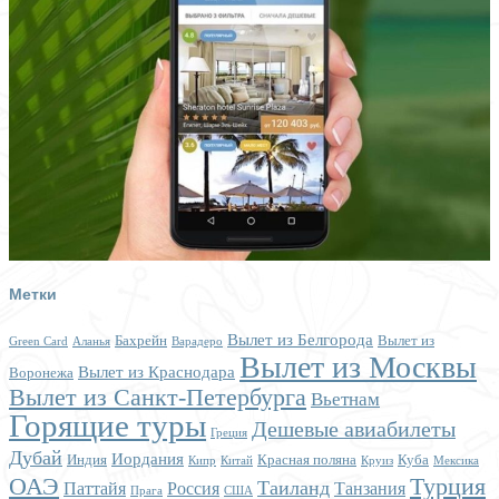
Метки
Вылет из Белгорода
Бахрейн
Вылет из
Green Card
Аланья
Варадеро
Вылет из Москвы
Вылет из Краснодара
Воронежа
Вылет из Санкт-Петербурга
Вьетнам
Горящие туры
Дешевые авиабилеты
Греция
Дубай
Иордания
Индия
Красная поляна
Куба
Кипр
Китай
Круиз
Мексика
ОАЭ
Турция
Таиланд
Паттайя
Россия
Танзания
Прага
США