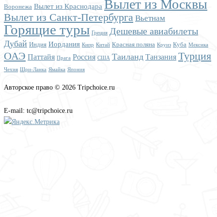
Вылет из Москвы
Вылет из Краснодара
Воронежа
Вылет из Санкт-Петербурга
Вьетнам
Горящие туры
Дешевые авиабилеты
Греция
Дубай
Иордания
Индия
Красная поляна
Куба
Кипр
Китай
Круиз
Мексика
ОАЭ
Турция
Таиланд
Паттайя
Россия
Танзания
Прага
США
Чехия
Шри-Ланка
Ямайка
Япония
Авторское право © 2026 Tripchoice.ru
E-mail: tc@tripchoice.ru