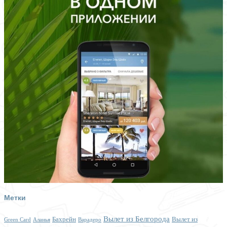
Метки
Вылет из Белгорода
Бахрейн
Вылет из
Green Card
Аланья
Варадеро