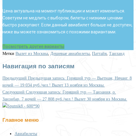
Цена актуальна на момент публикации и может измениться.
Советуем не медлить с выбором, билеты с низкими ценами
быстро раскупают. Если данный авиабилет больше не доступен,
ниже вы можете ознакомиться c похожими вариантами.
Посмотреть другие варианты
Метки
Вылет из Москвы
,
Дешевые авиабилеты
,
Паттайя
,
Таиланд
Навигация по записям
Предыдущий
Предыдущая запись:
Горящий тур — Вьетнам, Нячанг. 8
ночей — 19 034 руб./чел.! Вылет 13 ноября из Москвы.
Следующий
Следующая запись:
Горящий тур — Танзания, о.
Занзибар. 7 ночей — 27 808 руб./чел.! Вылет 30 ноября из Москвы.
Главное меню
Авиабилеты