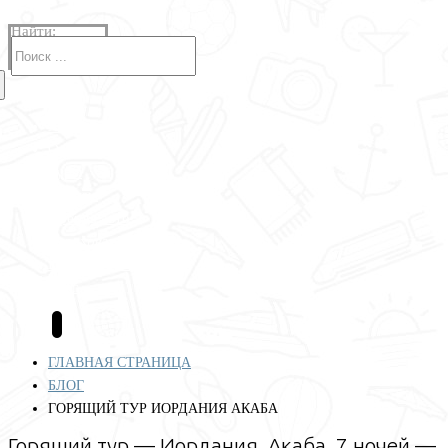
Найти:
Авиабилеты
Отели
Туры
Круизы
Аренда авто
Страхование
Полезные сервисы
Блог
ГЛАВНАЯ СТРАНИЦА
БЛОГ
ГОРЯЩИЙ ТУР ИОРДАНИЯ АКАБА
Горящий тур — Иордания, Акаба. 7 ночей —