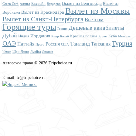
Вылет из Белгорода
Бахрейн
Вылет из
Green Card
Аланья
Варадеро
Вылет из Москвы
Вылет из Краснодара
Воронежа
Вылет из Санкт-Петербурга
Вьетнам
Горящие туры
Дешевые авиабилеты
Греция
Дубай
Иордания
Индия
Красная поляна
Куба
Кипр
Китай
Круиз
Мексика
ОАЭ
Турция
Таиланд
Паттайя
Россия
Танзания
Прага
США
Чехия
Шри-Ланка
Ямайка
Япония
Авторское право © 2026 Tripchoice.ru
E-mail: tc@tripchoice.ru