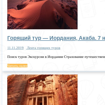
Горящий тур — Иордания, Акаба. 7 н
11.11.2019
Лента горящих туров
Поиск туров Экскурсии в Иордании Страхование путешественн
Читать далее